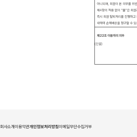
아니되며
,
회원이 본 의무를 위
제
4
항의 적용 없이
"
몰
"
은 회원
즉시 회원 탈퇴처리를 진행하고 
대하여 손해배상을 청구할 수 
제
22
조 이용자의 의무
(
신설
)
회사소개
이용약관
개인정보처리방침
이메일무단수집거부