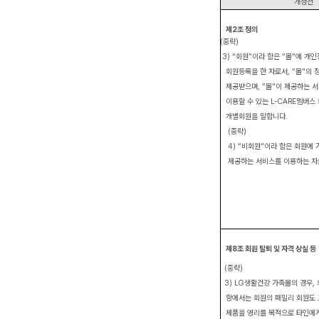
개정전
제
2
조 정의
(
중략
)
3)
“회원”이라 함은 “몰”에 개
회원등록을 한 자로서
,
“몰”의
제공받으며
,
“몰”이 제공하는 
이용할 수 있는
L-CARE
멤버스 
개별회원을 말합니다
.
(
중략
)
4)
“비회원”이라 함은 회원에 
제공하는 서비스를 이용하는 자
제
8
조 회원 탈퇴 및 자격 상실 등
(
중략
)
3) LG
생활건강 가족몰의 경우
,
항에서는 회원의 패밀리 회원도
제품을 영리를 목적으로 타인에