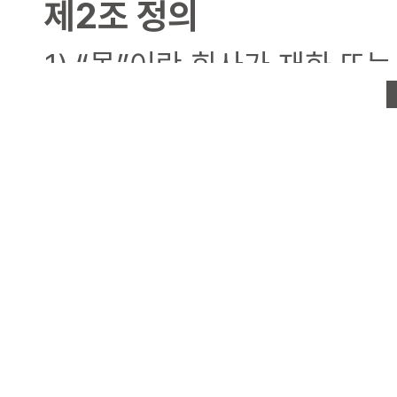
제2조 정의
1) “몰”이란 회사가 재화 또
용자에게 제공하기 위하여 전
용하여 재화 등을 거래할 수 
영/가맹)매장, 컨설턴트를 말
의 의미로도 사용합니다.
2) “이용자”란 “몰”에 접속
“몰”이 제공하는 서비스를 받
3) “회원”이라 함은 “몰”
자로서, “몰”의 정보를 지속